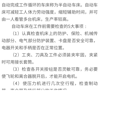
自动完成工作循环的车床称为半自动车床。自动车
床可减轻工人体力劳动强度，缩短辅助时间，并可
由一人看管多台机床，生产率较高。
自动车床在工作前需要检查的5大事项：
（1）认真检查机床上的防护、保险、机械传
动部分、电气部分防护装置、卡盘是否安全可靠，
电器开关和手柄是否在正常位置。
（2）工夹、刀具及工件必须装夹牢固，夹紧
时可用接长套筒。
（3）检查各开关按钮是否灵敏可靠，务必要
使飞轮和离合器脱开后，才能开启电机。
（4）使压力机进行几次空行程，检查制动
器，离合器及操纵部分的工作情况。
（5）检查主电机有无异常发热、异常震动、
异常声音。
关键词：自动机床,自动数控车床,自动车床厂
家